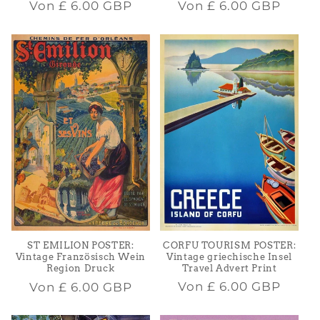
Normaler
Normaler
Von
£ 6.00 GBP
Von
£ 6.00 GBP
Preis
Preis
CORFU TOURISM POSTER:
ST EMILION POSTER:
Vintage griechische Insel
Vintage Französisch Wein
Travel Advert Print
Region Druck
Normaler
Normaler
Von
£ 6.00 GBP
Von
£ 6.00 GBP
Preis
Preis