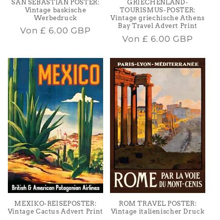
SAN SEBASTIAN POSTER:
GRIECHENLAND-
Vintage baskische
TOURISMUS-POSTER:
Werbedruck
Vintage griechische Athens
Bay Travel Advert Print
Normaler
Von
£ 6.00 GBP
Normaler
Von
£ 6.00 GBP
Preis
Preis
MEXIKO-REISEPOSTER:
ROM TRAVEL POSTER:
Vintage Cactus Advert Print
Vintage italienischer Druck