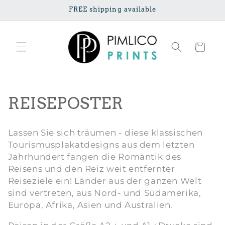
Direkt zum
FREE shipping available
Inhalt
Warenkorb
K
REISEPOSTER
a
Lassen Sie sich träumen - diese klassischen
t
Tourismusplakatdesigns aus dem letzten
Jahrhundert fangen die Romantik des
e
Reisens und den Reiz weit entfernter
g
Reiseziele ein! Länder aus der ganzen Welt
sind vertreten, aus Nord- und Südamerika,
o
Europa, Afrika, Asien und Australien.
r