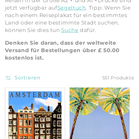
Reisen in der Größe A2 + und A1 +
Drucke sind
jetzt verfügbar auf
Segeltuch
.
Tipp: Wenn Sie
i
nach einem Reiseplakat für ein bestimmtes
e
Land oder eine bestimmte Stadt suchen,
können Sie dies tun
Suche
dafür.
:
Denken Sie daran, dass der weltweite
Versand für Bestellungen über £ 50.00
kostenlos ist.
Sortieren
551 Produkte