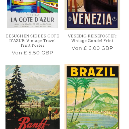
VENEDIG REISEPOSTER:
BESUCHEN SIE DEN COTE
Vintage Gondel Print
D'AZUR: Vintage Travel
Print Poster
Normaler
Von
£ 6.00 GBP
Normaler
Von
£ 5.50 GBP
Preis
Preis