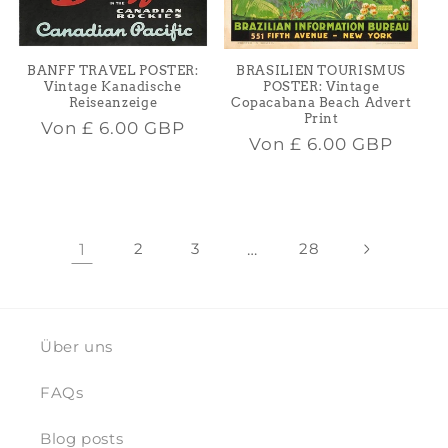
BRASILIEN TOURISMUS
BANFF TRAVEL POSTER:
POSTER: Vintage
Vintage Kanadische
Copacabana Beach Advert
Reiseanzeige
Print
Normaler
Von
£ 6.00 GBP
Normaler
Von
£ 6.00 GBP
Preis
Preis
1
2
3
…
28
Über uns
FAQs
Blog posts