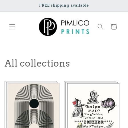
Vai
FREE shipping available
direttamente
ai contenuti
Carrello
All collections