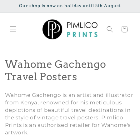
Direkt zum
Our shop is now on holiday until 5th August
Inhalt
Warenkorb
K
Wahome Gachengo
a
Travel Posters
t
Wahome Gachengo is an artist and illustrator
e
from Kenya, renowned for his meticulous
depictions of beautiful travel destinations in
g
the style of vintage travel posters. Pimlico
o
Prints is an authorised retailer for Wahome's
artwork.
r