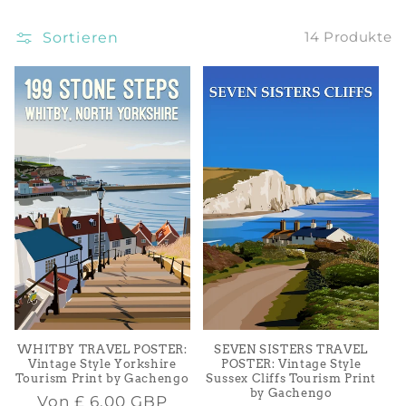
i
Sortieren
14 Produkte
e
:
WHITBY TRAVEL POSTER:
SEVEN SISTERS TRAVEL
Vintage Style Yorkshire
POSTER: Vintage Style
Tourism Print by Gachengo
Sussex Cliffs Tourism Print
by Gachengo
Normaler
Von
£ 6.00 GBP