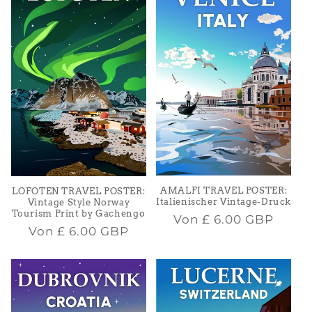
AMALFI TRAVEL POSTER:
LOFOTEN TRAVEL POSTER:
Italienischer Vintage-Druck
Vintage Style Norway
Tourism Print by Gachengo
Normaler
Von
£ 6.00 GBP
Normaler
Von
£ 6.00 GBP
Preis
Preis