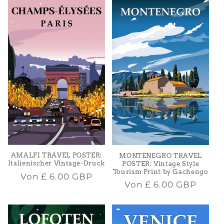
AMALFI TRAVEL POSTER:
MONTENEGRO TRAVEL
Italienischer Vintage-Druck
POSTER: Vintage Style
Tourism Print by Gachengo
Normaler
Von
£ 6.00 GBP
Normaler
Von
£ 6.00 GBP
Preis
Preis