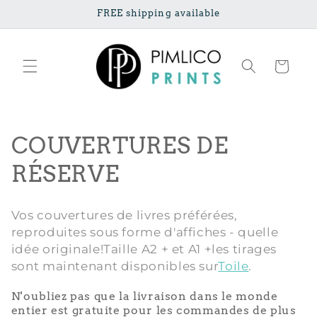
Ignorer et
FREE shipping available
passer au
contenu
Panier
C
COUVERTURES DE
o
RÉSERVE
l
Vos couvertures de livres préférées,
l
reproduites sous forme d'affiches - quelle
idée originale!
Taille A2 + et A1 +
les tirages
e
sont maintenant disponibles sur
Toile
.
c
N'oubliez pas que la livraison dans le monde
t
entier est gratuite pour les commandes de plus