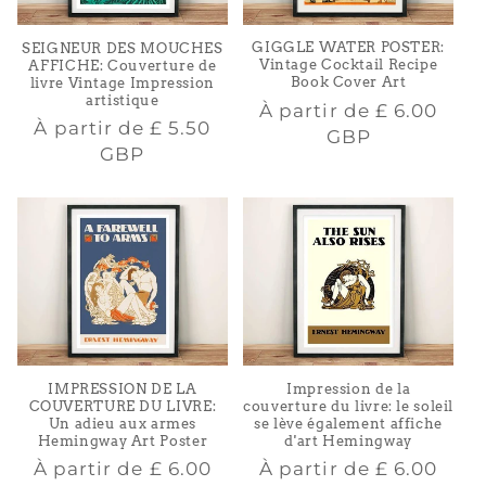
GIGGLE WATER POSTER:
SEIGNEUR DES MOUCHES
Vintage Cocktail Recipe
AFFICHE: Couverture de
Book Cover Art
livre Vintage Impression
artistique
Prix
À partir de
£ 6.00
Prix
À partir de
£ 5.50
habituel
GBP
habituel
GBP
IMPRESSION DE LA
Impression de la
COUVERTURE DU LIVRE:
couverture du livre: le soleil
Un adieu aux armes
se lève également affiche
Hemingway Art Poster
d'art Hemingway
Prix
Prix
À partir de
£ 6.00
À partir de
£ 6.00