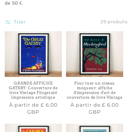
de 50 €.
i
o
Trier
29 produits
n
:
GRANDE AFFICHE
Pour tuer un oiseau
GATSBY: Couverture de
moqueur: affiche
livre Vintage Fitzgerald
d'impression d'art de
Impression artistique
couverture de livre Vintage
Prix
Prix
À partir de
£ 6.00
À partir de
£ 6.00
habituel
habituel
GBP
GBP