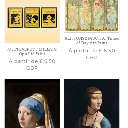
ALPHONSE MUCHA: Times
of Day Art Print
JOHN EVERETT MILLAIS:
Prix
À partir de
£ 6.50
Ophélie Print
habituel
GBP
Prix
À partir de
£ 6.50
habituel
GBP