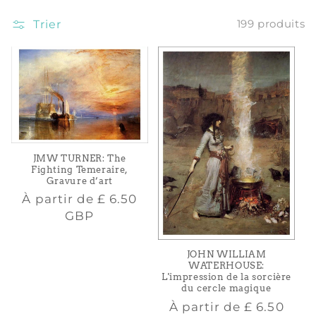
i
Trier
199 produits
o
n
:
JMW TURNER: The
Fighting Temeraire,
Gravure d’art
Prix
À partir de
£ 6.50
habituel
GBP
JOHN WILLIAM
WATERHOUSE:
L'impression de la sorcière
du cercle magique
Prix
À partir de
£ 6.50