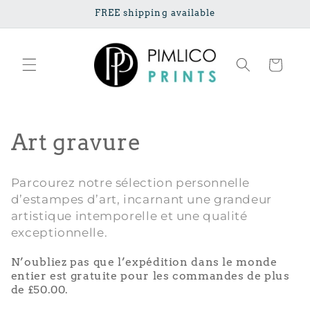
Ignorer et
FREE shipping available
passer au
contenu
Panier
C
Art gravure
o
Parcourez notre sélection personnelle
l
d’estampes d’art, incarnant une grandeur
artistique intemporelle et une qualité
l
exceptionnelle.
e
N’oubliez pas que l’expédition dans le monde
c
entier est gratuite pour les commandes de plus
de £50.00.
t