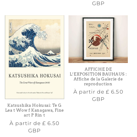
habituel
GBP
AFFICHE DE
L’EXPOSITION BAUHAUS :
Affiche de la Galerie de
reproduction
Prix
À partir de
£ 6.50
habituel
GBP
Katsushika Hokusai: Te G
Lea t Wow f Kanagawa, Fine
art P Rin t
Prix
À partir de
£ 6.50
habituel
GBP