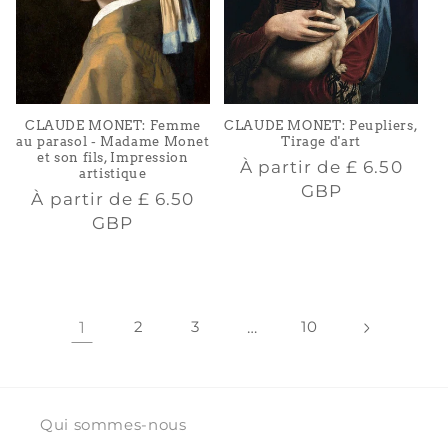
CLAUDE MONET: Femme
CLAUDE MONET: Peupliers,
au parasol - Madame Monet
Tirage d'art
et son fils, Impression
Prix
À partir de
£ 6.50
artistique
habituel
GBP
Prix
À partir de
£ 6.50
habituel
GBP
1
2
3
…
10
Qui sommes-nous