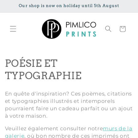
Ignorer et
Our shop is now on holiday until 5th August
passer au
contenu
Panier
C
POÉSIE ET ​​
o
TYPOGRAPHIE
l
En quête d'inspiration? Ces poèmes, citations
l
et typographies illustrés et intemporels
pourraient faire un cadeau parfait ou un ajout
e
à votre maison.
c
Veuillez également consulter notre
murs de la
t
galerie
, où bon nombre de ces imprimés ont