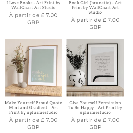
I Love Books - Art Print by
Book Girl (brunette) - Art
WallChart Art Studio
Print by WallChart Art
Studio
Prix
À partir de
£ 7.00
Prix
À partir de
£ 7.00
habituel
GBP
habituel
GBP
Make Yourself Proud Quote
Give Yourself Permission
Mint and Gradient - Art
To Be Happy - Art Print by
Print by uplusmestudio
uplusmestudio
Prix
Prix
À partir de
£ 7.00
À partir de
£ 7.00
habituel
habituel
GBP
GBP