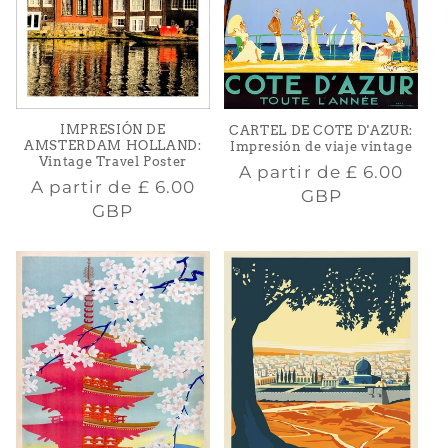
IMPRESIÓN DE
CARTEL DE COTE D'AZUR:
AMSTERDAM HOLLAND:
Impresión de viaje vintage
Vintage Travel Poster
Precio
A partir de
£ 6.00
Precio
A partir de
£ 6.00
habitual
GBP
habitual
GBP