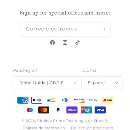
Sign up for special offers and more:
Correo electrónico
Facebook
Instagram
TikTok
País/región
Idioma
Reino Unido | GBP £
Español
Formas
de
pago
© 2026,
Pimlico Prints
Tecnología de Shopify
Política de reembolso
Política de privacidad