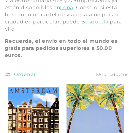
Viajes de tamaño A2+ y A1+
impresiones ya
están disponibles en
Lona
.
Consejo: si está
ó
buscando un cartel de viaje para un país o
n
ciudad en particular, puede
Búsqueda
para
ello.
:
Recuerde, el envío en todo el mundo es
gratis para pedidos superiores a 50,00
euros.
Ordenar
551 productos