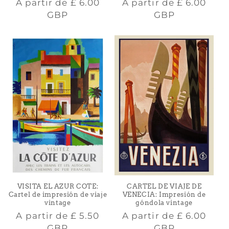
Precio
Precio
A partir de
£ 6.00
A partir de
£ 6.00
habitual
habitual
GBP
GBP
CARTEL DE VIAJE DE
VISITA EL AZUR COTE:
VENECIA: Impresión de
Cartel de impresión de viaje
góndola vintage
vintage
Precio
Precio
A partir de
£ 6.00
A partir de
£ 5.50
habitual
habitual
GBP
GBP