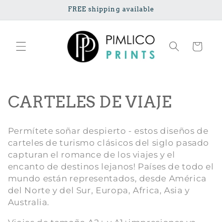
Ir
FREE shipping available
directamente
al contenido
Carrito
C
CARTELES DE VIAJE
o
Permítete soñar despierto - estos diseños de
l
carteles de turismo clásicos del siglo pasado
capturan el romance de los viajes y el
e
encanto de destinos lejanos! Países de todo el
c
mundo están representados, desde América
del Norte y del Sur, Europa, Africa, Asia y
c
Australia.
i