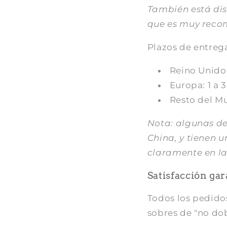
También está dis
que es muy reco
Plazos de entreg
Reino Unido:
Europa: 1 a 
Resto del M
Nota: algunas de
China, y tienen u
claramente en la
Satisfacción ga
Todos los pedidos
sobres de "no dob