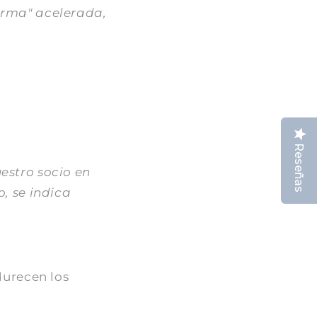
irma" acelerada,
Reseñas
estro socio en
, se indica
durecen los