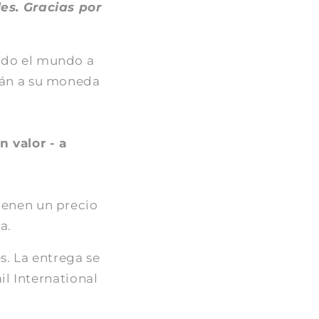
les. Gracias por
odo el mundo a
rán a su moneda
 valor - a
ienen un precio
a.
s. La entrega se
il International