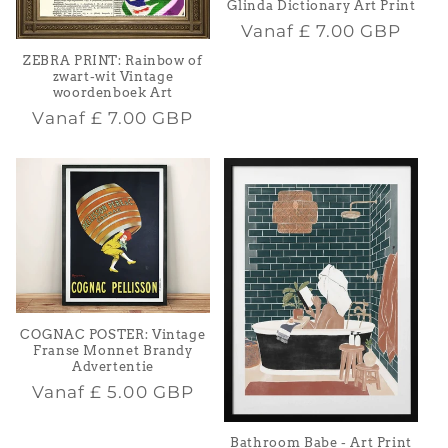
Glinda Dictionary Art Print
Normale
Vanaf
£ 7.00 GBP
prijs
ZEBRA PRINT: Rainbow of
zwart-wit Vintage
woordenboek Art
Normale
Vanaf
£ 7.00 GBP
prijs
COGNAC POSTER: Vintage
Franse Monnet Brandy
Advertentie
Normale
Vanaf
£ 5.00 GBP
prijs
Bathroom Babe - Art Print