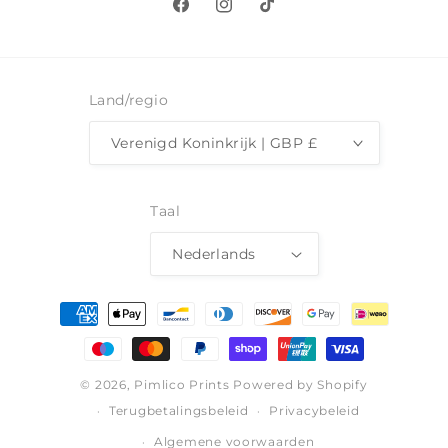
Facebook
Instagram
TikTok
Land/regio
Verenigd Koninkrijk | GBP £
Taal
Nederlands
Betaalmethoden
© 2026,
Pimlico Prints
Powered by Shopify
Terugbetalingsbeleid
Privacybeleid
Algemene voorwaarden