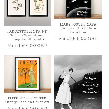
MARS POSTER: NASA
'Visions of the Future'
PADDESTOELEN PRINT:
Space Print
Vintage Champignons
Normale
Vanaf
£ 6.00 GBP
Fungi Art Illustratie
prijs
Normale
Vanaf
£ 6.00 GBP
prijs
ELITE STYLES POSTER:
Orange Fashion Cover Art
Normale
Vanaf
£ 6.00 GBP