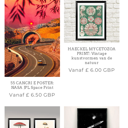
HAECKEL MYCETOZOA
PRINT: Vintage
kunstvormen van de
natuur
Normale
Vanaf
£ 6.00 GBP
prijs
55 CANCRI E POSTER:
NASA JPL Space Print
Normale
Vanaf
£ 6.50 GBP
prijs