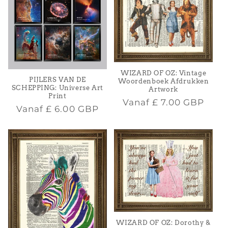
i
e
:
WIZARD OF OZ: Vintage
PIJLERS VAN DE
Woordenboek Afdrukken
SCHEPPING: Universe Art
Artwork
Print
Normale
Vanaf
£ 7.00 GBP
Normale
Vanaf
£ 6.00 GBP
prijs
prijs
WIZARD OF OZ: Dorothy &