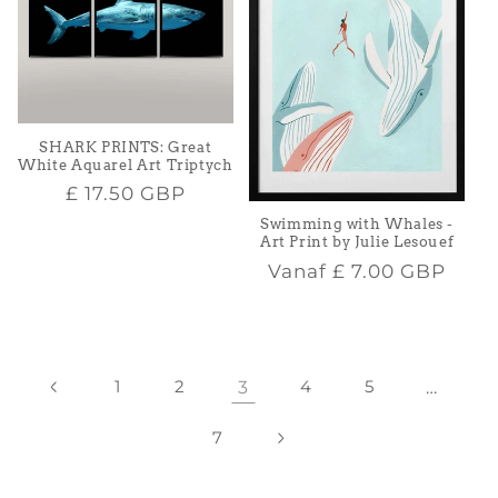
SHARK PRINTS: Great
White Aquarel Art Triptych
Normale
£ 17.50 GBP
prijs
Swimming with Whales -
Art Print by Julie Lesouef
Normale
Vanaf
£ 7.00 GBP
prijs
1
2
3
4
5
…
7