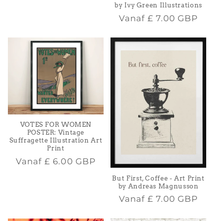
by Ivy Green Illustrations
Normale
Vanaf
£ 7.00 GBP
prijs
VOTES FOR WOMEN
POSTER: Vintage
Suffragette Illustration Art
Print
Normale
Vanaf
£ 6.00 GBP
prijs
But First, Coffee - Art Print
by Andreas Magnusson
Normale
Vanaf
£ 7.00 GBP
prijs