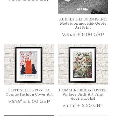
prijs
AUDREY HEPBURN PRINT:
Niets is onmogelijk Quote
Art Print
Normale
Vanaf
£ 6.00 GBP
prijs
ELITE STYLES POSTER:
HUMMINGBIRDS POSTER:
Orange Fashion Cover Art
Vintage Birds Art Print
door Haeckel
Normale
Vanaf
£ 6.00 GBP
Normale
Vanaf
£ 5.50 GBP
prijs
prijs