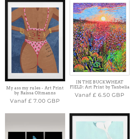
IN THE BUCKWHEAT
FIELD: Art Print by Tanbelia
My ass my rules - Art Print
by Raissa Oltmanns
Normale
Vanaf
£ 6.50 GBP
Normale
Vanaf
£ 7.00 GBP
prijs
prijs