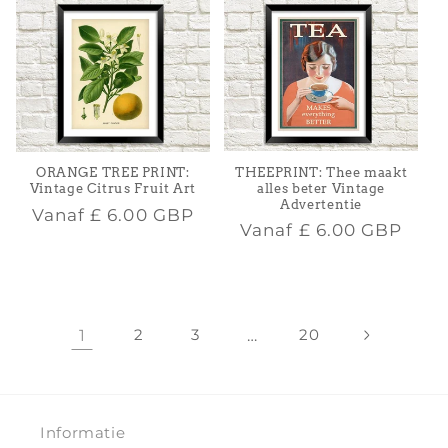
THEEPRINT: Thee maakt
ORANGE TREE PRINT:
alles beter Vintage
Vintage Citrus Fruit Art
Advertentie
Normale
Vanaf
£ 6.00 GBP
Normale
Vanaf
£ 6.00 GBP
prijs
prijs
1
2
3
…
20
Informatie