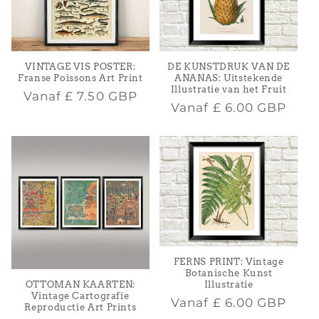
DE KUNSTDRUK VAN DE
VINTAGE VIS POSTER:
ANANAS: Uitstekende
Franse Poissons Art Print
Illustratie van het Fruit
Normale
Vanaf
£ 7.50 GBP
Normale
Vanaf
£ 6.00 GBP
prijs
prijs
FERNS PRINT: Vintage
Botanische Kunst
OTTOMAN KAARTEN:
Illustratie
Vintage Cartografie
Normale
Vanaf
£ 6.00 GBP
Reproductie Art Prints
prijs