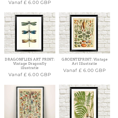
Normale
Vanaf
£ 6.00 GBP
prijs
DRAGONFLIES ART PRINT:
GROENTEPRINT: Vintage
Vintage Dragonfly
Art Illustratie
illustratie
Normale
Vanaf
£ 6.00 GBP
Normale
Vanaf
£ 6.00 GBP
prijs
prijs