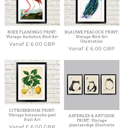
ROZE FLAMINGO PRINT:
BLAUWE PEACOCK PRINT:
Vintage Audubon Bird Art
Vintage Bird Art
Illustration
Normale
Vanaf
£ 6.00 GBP
Normale
Vanaf
£ 6.00 GBP
prijs
prijs
CITROENBOOM PRINT:
Vintage botanische geel
ASPERGES & ARTISJOK
fruit Art
PRINT: Vintage
plantaardige illustratie
Normale
Vanaf
£ 6.00 GBP