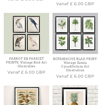
Normale
Vanaf
£ 6.00 GBP
prijs
prijs
PARROT EN PARKIET
BOTANISCHE BLAD PRINT:
PRINTS: Vintage Bird Art
Vintage Zamia
Illustraties
Cycadifolium Art
Illustration
Normale
Vanaf
£ 6.00 GBP
Normale
Vanaf
£ 6.00 GBP
prijs
prijs