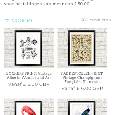
voor bestellingen van meer dan £ 50,00.
i
e
Sorteren
386 producten
:
BONKERS PRINT: Vintage
PADDESTOELEN PRINT:
Alice in Wonderland Art
Vintage Champignons
Fungi Art Illustratie
Normale
Vanaf
£ 6.00 GBP
Normale
Vanaf
£ 6.00 GBP
prijs
prijs