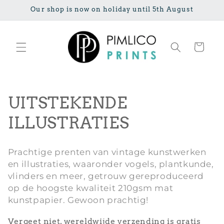
Meteen naar
Our shop is now on holiday until 5th August
de content
Winkelwage
C
UITSTEKENDE
o
ILLUSTRATIES
l
Prachtige prenten van vintage kunstwerken
l
en illustraties, waaronder vogels, plantkunde,
vlinders en meer, getrouw gereproduceerd
e
op de hoogste kwaliteit 210gsm mat
c
kunstpapier. Gewoon prachtig!
t
Vergeet niet, wereldwijde verzending is gratis