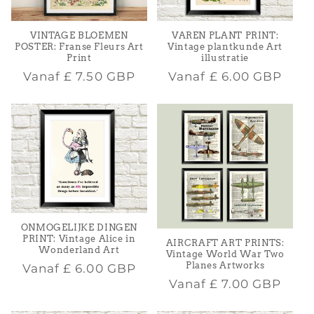
VAREN PLANT PRINT:
VINTAGE BLOEMEN
Vintage plantkunde Art
POSTER: Franse Fleurs Art
illustratie
Print
Normale
Normale
Vanaf
£ 6.00 GBP
Vanaf
£ 7.50 GBP
prijs
prijs
ONMOGELIJKE DINGEN
PRINT: Vintage Alice in
AIRCRAFT ART PRINTS:
Wonderland Art
Vintage World War Two
Planes Artworks
Normale
Vanaf
£ 6.00 GBP
Normale
Vanaf
£ 7.00 GBP
prijs
prijs