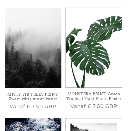
prijs
MONSTERA PRINT: Green
MISTY FIR TREES PRINT:
Tropical Plant Photo Poster
Zwart-witte muur kunst
Normale
Normale
Vanaf
£ 7.50 GBP
Vanaf
£ 7.50 GBP
prijs
prijs