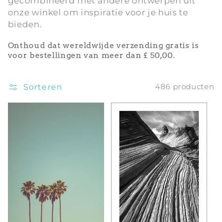
gecombineerd met andere ontwerpen uit
onze winkel om inspiratie voor je huis te
i
bieden.
e
Onthoud dat wereldwijde verzending gratis is
:
voor bestellingen van meer dan £ 50,00.
Sorteren
486 producten