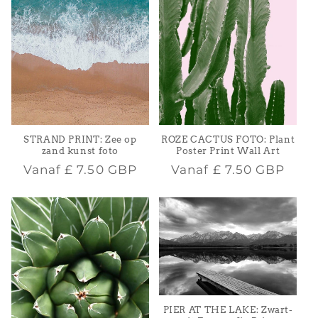
STRAND PRINT: Zee op
ROZE CACTUS FOTO: Plant
zand kunst foto
Poster Print Wall Art
Normale
Normale
Vanaf
£ 7.50 GBP
Vanaf
£ 7.50 GBP
prijs
prijs
PIER AT THE LAKE: Zwart-