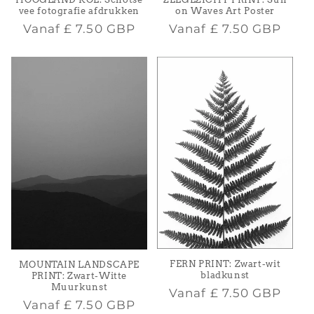
vee fotografie afdrukken
on Waves Art Poster
Normale
Normale
Vanaf
£ 7.50 GBP
Vanaf
£ 7.50 GBP
prijs
prijs
FERN PRINT: Zwart-wit
MOUNTAIN LANDSCAPE
bladkunst
PRINT: Zwart-Witte
Muurkunst
Normale
Vanaf
£ 7.50 GBP
Normale
Vanaf
£ 7.50 GBP
prijs