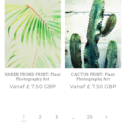
VAREN FROND PRINT: Plant
CACTUS PRINT: Plant
Photography Art
Photography Art
Normale
Normale
Vanaf
£ 7.50 GBP
Vanaf
£ 7.50 GBP
prijs
prijs
1
2
3
…
25