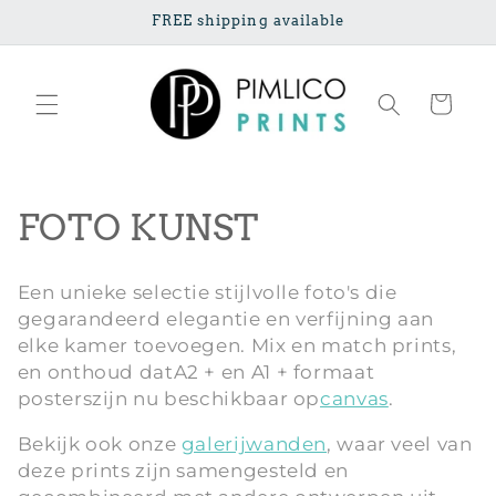
Meteen naar
FREE shipping available
de content
Winkelwage
C
FOTO KUNST
o
Een unieke selectie stijlvolle foto's die
l
gegarandeerd elegantie en verfijning aan
elke kamer toevoegen. Mix en match prints,
l
en onthoud dat
A2 + en A1 + formaat
e
posters
zijn nu beschikbaar op
canvas
.
c
Bekijk ook onze
galerijwanden
, waar veel van
deze prints zijn samengesteld en
t