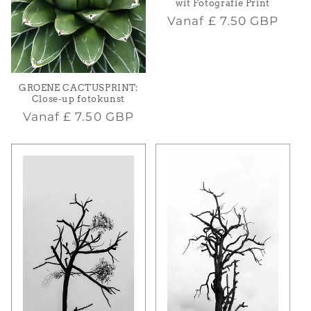
wit Fotografie Print
Normale
Vanaf
£ 7.50 GBP
prijs
GROENE CACTUSPRINT:
Close-up fotokunst
Normale
Vanaf
£ 7.50 GBP
prijs