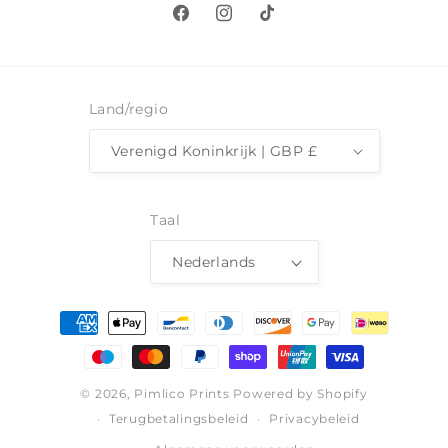
Facebook
Instagram
TikTok
Land/regio
Verenigd Koninkrijk | GBP £
Taal
Nederlands
Betaalmethoden
© 2026,
Pimlico Prints
Powered by Shopify
Terugbetalingsbeleid
Privacybeleid