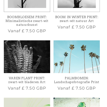
BOOMBLOESEM PRINT:
BOOM IN WINTER PRINT:
Minimalistische zwart-wit
zwart-wit natuur Art
natuurkunst
Normale
Vanaf
£ 7.50 GBP
Normale
Vanaf
£ 7.50 GBP
prijs
prijs
VAREN PLANT PRINT:
PALMBOMEN:
zwart-wit bladeren Art
Landschapsfotografie Print
Normale
Normale
Vanaf
£ 7.50 GBP
Vanaf
£ 7.50 GBP
prijs
prijs