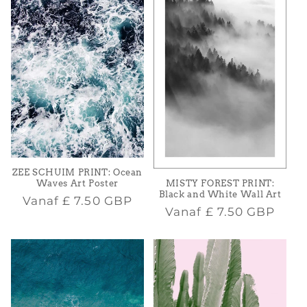
ZEE SCHUIM PRINT: Ocean
MISTY FOREST PRINT:
Waves Art Poster
Black and White Wall Art
Normale
Vanaf
£ 7.50 GBP
Normale
Vanaf
£ 7.50 GBP
prijs
prijs