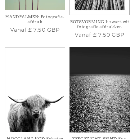
HANDPALMEN: Fotografie-
afdruk
ROTSVORMING 1: zwart-wit
fotografie afdrukken
Normale
Vanaf
£ 7.50 GBP
Normale
Vanaf
£ 7.50 GBP
prijs
prijs
HOOGLAND KOE: Schotse
ZEEGEZICHT PRINT: Sun