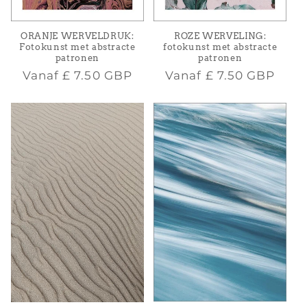
ORANJE WERVELDRUK:
ROZE WERVELING:
Fotokunst met abstracte
fotokunst met abstracte
patronen
patronen
Normale
Normale
Vanaf
£ 7.50 GBP
Vanaf
£ 7.50 GBP
prijs
prijs