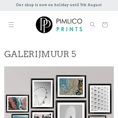
Meteen naar
Our shop is now on holiday until 5th August
de content
Winkelwage
C
GALERIJMUUR 5
o
l
l
e
c
t