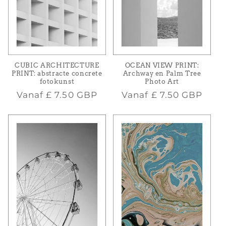
CUBIC ARCHITECTURE
OCEAN VIEW PRINT:
PRINT: abstracte concrete
Archway en Palm Tree
fotokunst
Photo Art
Normale
Normale
Vanaf
£ 7.50 GBP
Vanaf
£ 7.50 GBP
prijs
prijs