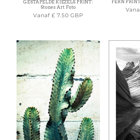
FERN PRINT:
GESTAPELDE KIEZELS PRINT:
Stones Art Foto
Nor
Van
Normale
Vanaf
£ 7.50 GBP
prijs
prijs