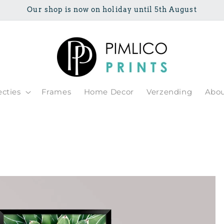
Our shop is now on holiday until 5th August
ecties
Frames
Home Decor
Verzending
Abou