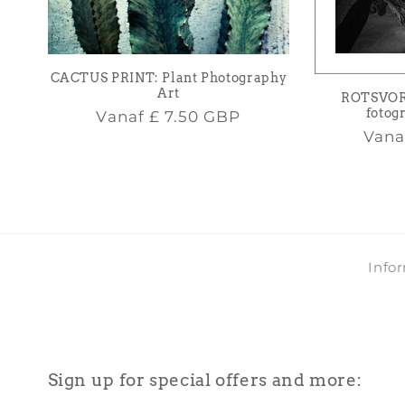
CACTUS PRINT: Plant Photography
Art
ROTSVORM
fotog
Normale
Vanaf
£ 7.50 GBP
Nor
Van
prijs
prijs
Info
Sign up for special offers and more: