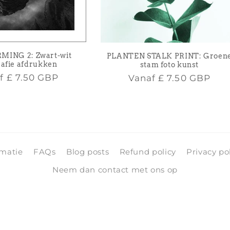
ING 2: Zwart-wit
PLANTEN STALK PRINT: Groen
rafie afdrukken
stam foto kunst
male
Normale
af
£ 7.50 GBP
Vanaf
£ 7.50 GBP
prijs
rmatie
FAQs
Blog posts
Refund policy
Privacy po
Neem dan contact met ons op