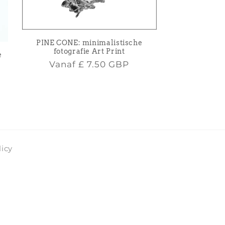
PINE CONE: minimalistische
fotografie Art Print
e
Normale
Vanaf
£ 7.50 GBP
prijs
licy