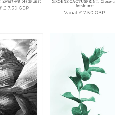
 Zwart-wit bladkunst
GROENE CACTUSPRINT: Close-
fotokunst
male
af
£ 7.50 GBP
Normale
Vanaf
£ 7.50 GBP
prijs