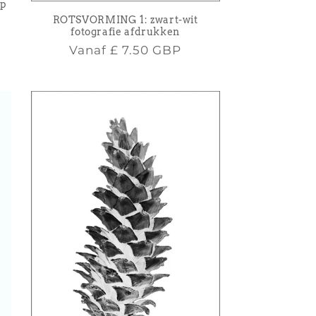
up
ROTSVORMING 1: zwart-wit
fotografie afdrukken
Normale
Vanaf
£ 7.50 GBP
prijs